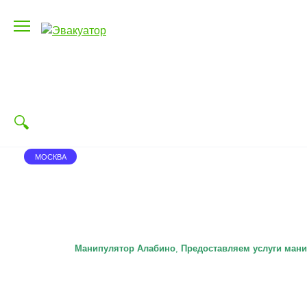
Перейти
к
содержанию
МОСКВА
Манипулятор Алабино
,
П
редоставляем услуги мани