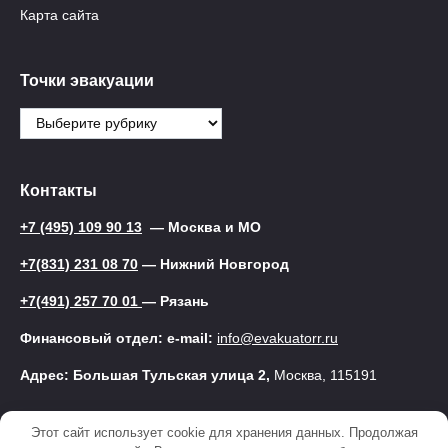
Карта сайта
Точки эвакуации
Точки
эвакуации
Контакты
+7 (495) 109 90 13
— Москва и МО
+7(831) 231 08 70
— Нижний Новгород
+7(491) 257 70 01
— Рязань
Финансовый отдел: e-mail:
info@evakuatorr.ru
Адрес: Большая Тульская улица 2,
Москва, 115191
Этот сайт использует cookie для хранения данных. Продолжая
© 2025 Эвакуатор