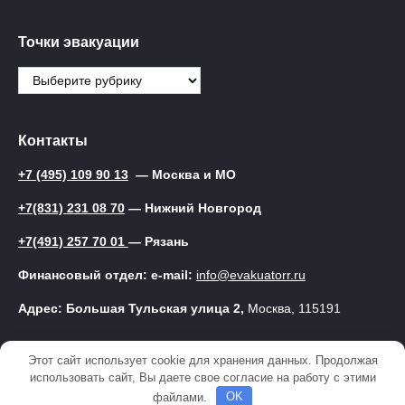
Точки эвакуации
Точки
эвакуации
Контакты
+7 (495) 109 90 13
— Москва и МО
+7(831) 231 08 70
— Нижний Новгород
+7(491) 257 70 01
— Рязань
Финансовый отдел: e-mail:
info@evakuatorr.ru
Адрес: Большая Тульская улица 2,
Москва, 115191
Этот сайт использует cookie для хранения данных. Продолжая
© 2025 Эвакуатор
использовать сайт, Вы даете свое согласие на работу с этими
файлами.
OK