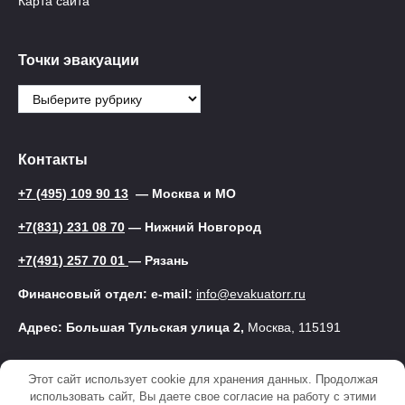
Карта сайта
Точки эвакуации
Точки
эвакуации
Контакты
+7 (495) 109 90 13
— Москва и МО
+7(831) 231 08 70
— Нижний Новгород
+7(491) 257 70 01
— Рязань
Финансовый отдел: e-mail:
info@evakuatorr.ru
Адрес: Большая Тульская улица 2,
Москва, 115191
Этот сайт использует cookie для хранения данных. Продолжая
© 2025 Эвакуатор
использовать сайт, Вы даете свое согласие на работу с этими