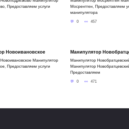
 Новоподрезково Манипулятор
Манипулятор Мосрентген Ман
во, Предоставляем услуги
Мосрентген, Предоставляем у
манипулятора
0
457
ор Новоивановское
Манипулятор Новобратц
 Новоивановское Манипулятор
Манипулятор Новобратцевски
ое, Предоставляем услуги
Манипулятор Новобратцевски
Предоставляем
0
471