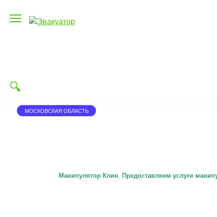
Перейти
к
содержанию
МОСКОВСКАЯ ОБЛАСТЬ
Манипулятор Клин
,
П
редоставляем услуги манип