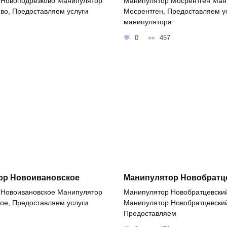
 Новоподрезково Манипулятор
Манипулятор Мосрентген Ман
во, Предоставляем услуги
Мосрентген, Предоставляем у
манипулятора
0
457
ор Новоивановское
Манипулятор Новобратц
 Новоивановское Манипулятор
Манипулятор Новобратцевски
ое, Предоставляем услуги
Манипулятор Новобратцевски
Предоставляем