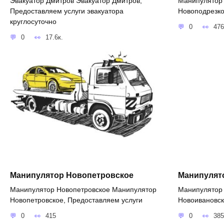
Эвакуатор Дмитров Эвакуатор Дмитров,
Манипулятор
Предоставляем услуги эвакуатора
Новоподрезко
круглосуточно
0
476
0
17.6к.
Манипулятор Новопетровское
Манипулят
Манипулятор Новопетровское Манипулятор
Манипулятор
Новопетровское, Предоставляем услуги
Новоивановск
0
415
0
385