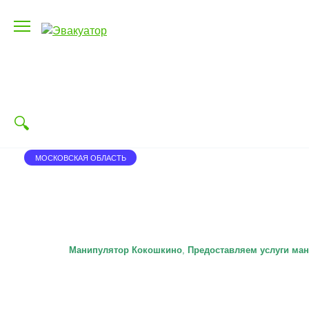
Перейти
к
содержанию
МОСКОВСКАЯ ОБЛАСТЬ
Манипулятор Кокошкино
,
П
редоставляем услуги ман