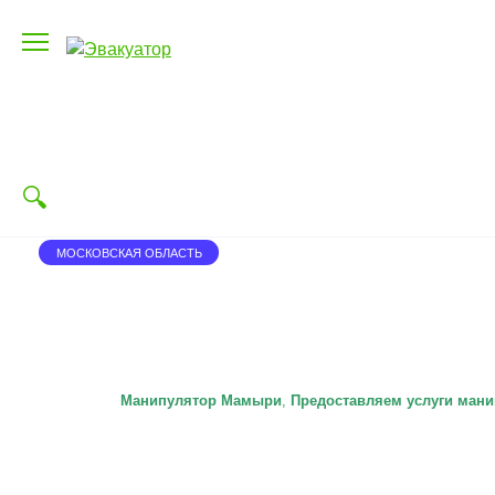
Перейти
к
содержанию
МОСКОВСКАЯ ОБЛАСТЬ
Манипулятор Мамыри
,
П
редоставляем услуги мани