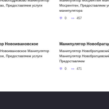
 Новоподрезково Манипулятор
Манипулятор Мосрентген Ман
во, Предоставляем услуги
Мосрентген, Предоставляем у
манипулятора
0
457
ор Новоивановское
Манипулятор Новобратц
 Новоивановское Манипулятор
Манипулятор Новобратцевски
ое, Предоставляем услуги
Манипулятор Новобратцевски
Предоставляем
0
471