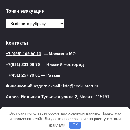
Точки эвакуации
Точки
эвакуации
Контакты
+7 (495) 109 90 13
— Москва и МО
+7(831) 231 08 70
— Нижний Новгород
+7(491) 257 70 01
— Рязань
Финансовый отдел: e-mail:
info@evakuatorr.ru
Адрес: Большая Тульская улица 2,
Москва, 115191
Этот сайт использует cookie для хранения данных. Продолжая
© 2025 Эвакуатор
использовать сайт, Вы даете свое согласие на работу с этими
файлами.
OK