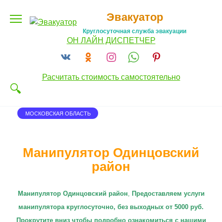
Перейти
Эвакуатор
к
содержанию
Круглосуточная служба эвакуации
ОН ЛАЙН ДИСПЕТЧЕР
Расчитать стоимость самостоятельно
МОСКОВСКАЯ ОБЛАСТЬ
Манипулятор Одинцовский
район
Манипулятор Одинцовский район
,
П
редоставляем услуги
манипулятора круглосуточно
, без выходных от 5000 руб.
Прокрутите вниз чтобы подробно ознакомиться с нашими