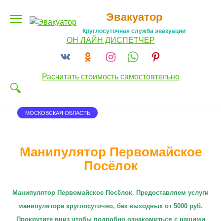
Перейти
Эвакуатор
к
содержанию
Круглосуточная служба эвакуации
ОН ЛАЙН ДИСПЕТЧЕР
Расчитать стоимость самостоятельно
МОСКОВСКАЯ ОБЛАСТЬ
Манипулятор Первомайское
Посёлок
Манипулятор Первомайское Посёлок
,
П
редоставляем услуги
манипулятора круглосуточно
, без выходных от 5000 руб.
Прокрутите вниз чтобы подробно ознакомиться с нашими