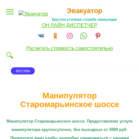
Перейти
Эвакуатор
к
содержанию
Круглосуточная служба эвакуации
ОН ЛАЙН ДИСПЕТЧЕР
Расчитать стоимость самостоятельно
МОСКВА
Манипулятор
Старомарьинское шоссе
Манипулятор Старомарьинское шоссе
,
П
редоставляем услуги
манипулятора круглосуточно
, без выходных от 5000 руб.
Прокрутите вниз чтобы подробно ознакомиться с нашими