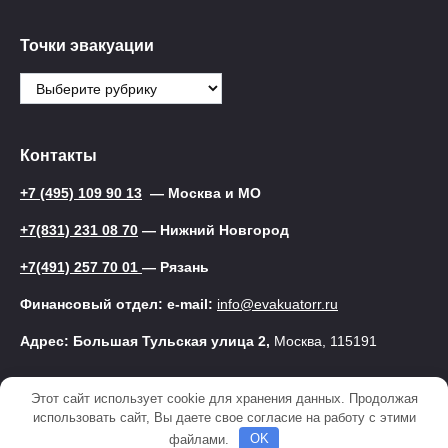
Точки эвакуации
Точки
эвакуации
Контакты
+7 (495) 109 90 13
— Москва и МО
+7(831) 231 08 70
— Нижний Новгород
+7(491) 257 70 01
— Рязань
Финансовый отдел: e-mail:
info@evakuatorr.ru
Адрес: Большая Тульская улица 2,
Москва, 115191
Этот сайт использует cookie для хранения данных. Продолжая
© 2025 Эвакуатор
использовать сайт, Вы даете свое согласие на работу с этими
файлами.
OK