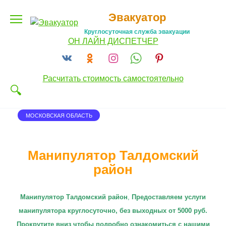
Перейти
Эвакуатор
к
содержанию
Круглосуточная служба эвакуации
ОН ЛАЙН ДИСПЕТЧЕР
Расчитать стоимость самостоятельно
МОСКОВСКАЯ ОБЛАСТЬ
Манипулятор Талдомский
район
Манипулятор Талдомский район
,
П
редоставляем услуги
манипулятора круглосуточно
, без выходных от 5000 руб.
Прокрутите вниз чтобы подробно ознакомиться с нашими