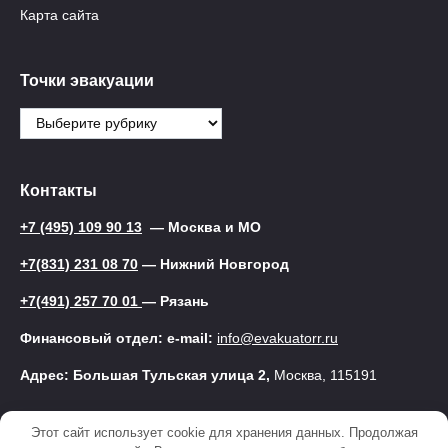
Карта сайта
Точки эвакуации
Точки
эвакуации
Контакты
+7 (495) 109 90 13
— Москва и МО
+7(831) 231 08 70
— Нижний Новгород
+7(491) 257 70 01
— Рязань
Финансовый отдел: e-mail:
info@evakuatorr.ru
Адрес: Большая Тульская улица 2,
Москва, 115191
Этот сайт использует cookie для хранения данных. Продолжая
© 2025 Эвакуатор