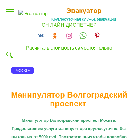
Перейти
Эвакуатор
к
содержанию
Круглосуточная служба эвакуации
ОН ЛАЙН ДИСПЕТЧЕР
Расчитать стоимость самостоятельно
МОСКВА
Манипулятор Волгоградский
проспект
Манипулятор Волгоградский проспект Москва
,
П
редоставляем услуги манипулятора круглосуточно
, без
выходных от 5000 руб. Прокрутите вниз чтобы подробно