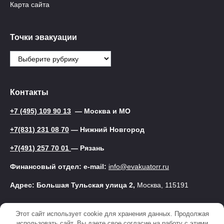
Карта сайта
Точки эвакуации
Точки
эвакуации
Контакты
+7 (495) 109 90 13
— Москва и МО
+7(831) 231 08 70
— Нижний Новгород
+7(491) 257 70 01
— Рязань
Финансовый отдел: e-mail:
info@evakuatorr.ru
Адрес: Большая Тульская улица 2,
Москва, 115191
Этот сайт использует cookie для хранения данных. Продолжая
© 2025 Эвакуатор
использовать сайт, Вы даете свое согласие на работу с этими